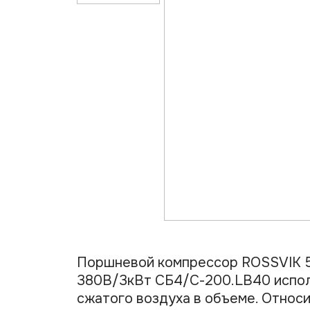
Поршневой компрессор ROSSVIK 58
380В/3кВт СБ4/С-200.LB40 испол
сжатого воздуха в объеме. Относ