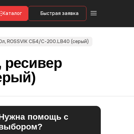
Каталог
Быстрая
заявка
0л, ROSSVIK СБ4/С-200.LB40 (серый)
 ресивер
ерый)
Нужна помощь с
выбором?