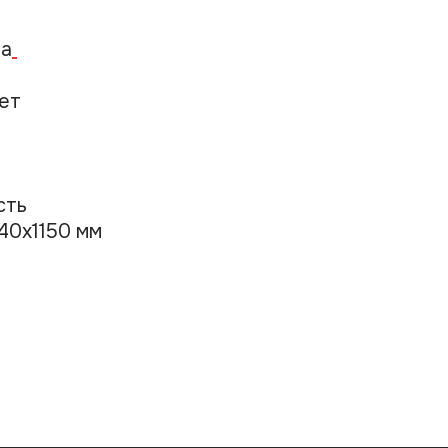
да
нет
есть
40х1150 мм