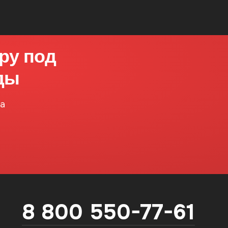
ру под
ды
на
8 800 550-77-61